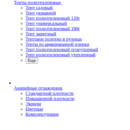
Тенты полиэтиленовые
Тент садовый
Тент укрывной
Тент полиэтиленовый 120г
Тент универсальный
Тент полиэтиленовый 180г
Тент защитный
Тентовое полотно в рулонах
Тенты из армированной пленки
Тент полиэтиленовый огнеупорный
Тент полиэтиленовый утепленный
Еще
Аварийные ограждения
Стандартной плотности
Повышенной плотности
Эконом
Цветные
Комплектующие