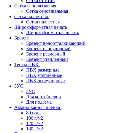
Сетка от птиц
Сетка сеновязальная
Сетка сеновязальная
Сетка паллетная
Сетка паллетная
Широкоформатная печать
Широкоформатная печать
Брезент
Брезент водоотталкивающий
Брезент огнеупорный
Брезент размерный
Брезент утепленный
Тенты ПВХ
ПВХ размерные
ПВХ утепленные
ПВХ огнеупорные
ЗУС
ЗУС
Для контейнеров
Для подьема
Армированная пленка
80 г/м2
100 г/м2
120 г/м2
180 г/м2