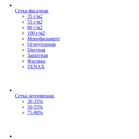
Сетка фасадная
35 г/м2
55 г/м2
80 г/м2
100 г/м2
Монофиламент
Огнеупорная
Цветная
Защитная
Фасовка
TENAX
Сетка затеняющая
30-35%
50-55%
75-80%