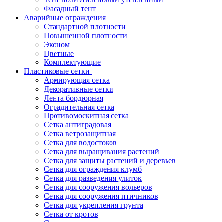
Фасадный тент
Аварийные ограждения
Стандартной плотности
Повышенной плотности
Эконом
Цветные
Комплектующие
Пластиковые сетки
Армирующая сетка
Декоративные сетки
Лента бордюрная
Оградительная сетка
Противомоскитная сетка
Сетка антиградовая
Сетка ветрозащитная
Сетка для водостоков
Сетка для выращивания растений
Сетка для защиты растений и деревьев
Сетка для ограждения клумб
Сетка для разведения улиток
Сетка для сооружения вольеров
Сетка для сооружения птичников
Сетка для укрепления грунта
Сетка от кротов