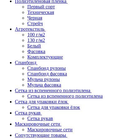
Полиэтиленовая пленка
Первый сорт
Техническая
Черная
Стрейч
Агротекстиль
100 г/м2
130 г/м2
Белый
Фасовка
Комплектующие
Спанбонд
Спанбонд рулоны
Спанбонд фасовка
Мульча рулоны
Мульча фасовка
Сетка из вспененного полиэтилена
Сетка из вспененного полиэтилена
Сетка для упаковки ёлок
Сетка для упаковки ёлок
Сетка рукав
Сетка рукав
Маскировочные сети
Маскировочные сети
Сопутствующие товары