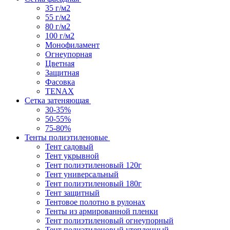
35 г/м2
55 г/м2
80 г/м2
100 г/м2
Монофиламент
Огнеупорная
Цветная
Защитная
Фасовка
TENAX
Сетка затеняющая
30-35%
50-55%
75-80%
Тенты полиэтиленовые
Тент садовый
Тент укрывной
Тент полиэтиленовый 120г
Тент универсальный
Тент полиэтиленовый 180г
Тент защитный
Тентовое полотно в рулонах
Тенты из армированной пленки
Тент полиэтиленовый огнеупорный
Тент полиэтиленовый утепленный