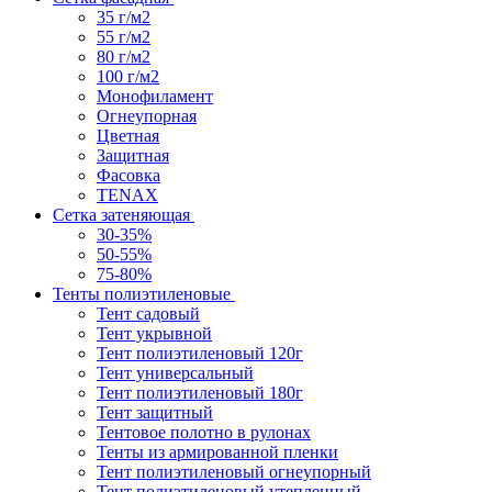
35 г/м2
55 г/м2
80 г/м2
100 г/м2
Монофиламент
Огнеупорная
Цветная
Защитная
Фасовка
TENAX
Сетка затеняющая
30-35%
50-55%
75-80%
Тенты полиэтиленовые
Тент садовый
Тент укрывной
Тент полиэтиленовый 120г
Тент универсальный
Тент полиэтиленовый 180г
Тент защитный
Тентовое полотно в рулонах
Тенты из армированной пленки
Тент полиэтиленовый огнеупорный
Тент полиэтиленовый утепленный