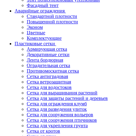
Фасадный тент
Аварийные ограждения
Стандартной плотности
Повышенной плотности
Эконом
Цветные
Комплектующие
Пластиковые сетки
Армирующая сетка
Декоративные сетки
Лента бордюрная
Оградительная сетка
Противомоскитная сетка
Сетка антиградовая
Сетка ветрозащитная
Сетка для водостоков
Сетка для выращивания растений
Сетка для защиты растений и деревьев
Сетка для ограждения клумб
Сетка для разведения улиток
Сетка для сооружения вольеров
Сетка для сооружения птичников
Сетка для укрепления грунта
Сетка от кротов