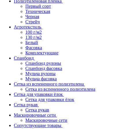
Полиэтиленовая пленка
Первый сорт
Техническая
Черная
Стрейч
Агротекстиль
100 г/м2
130 г/м2
Белый
Фасовка
Комплектующие
Спанбонд
Спанбонд рулоны
Спанбонд фасовка
Мульча рулоны
Мульча фасовка
Сетка из вспененного полиэтилена
Сетка из вспененного полиэтилена
Сетка для упаковки ёлок
Сетка для упаковки ёлок
Сетка рукав
Сетка рукав
Маскировочные сети
Маскировочные сети
Сопутствующие товары