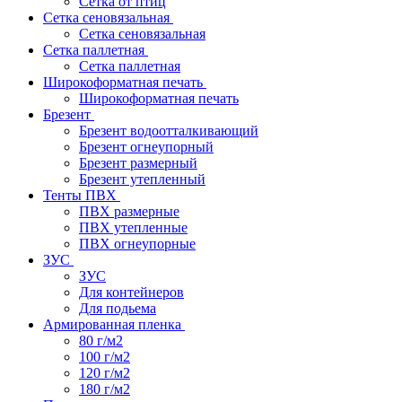
Сетка от птиц
Сетка сеновязальная
Сетка сеновязальная
Сетка паллетная
Сетка паллетная
Широкоформатная печать
Широкоформатная печать
Брезент
Брезент водоотталкивающий
Брезент огнеупорный
Брезент размерный
Брезент утепленный
Тенты ПВХ
ПВХ размерные
ПВХ утепленные
ПВХ огнеупорные
ЗУС
ЗУС
Для контейнеров
Для подьема
Армированная пленка
80 г/м2
100 г/м2
120 г/м2
180 г/м2