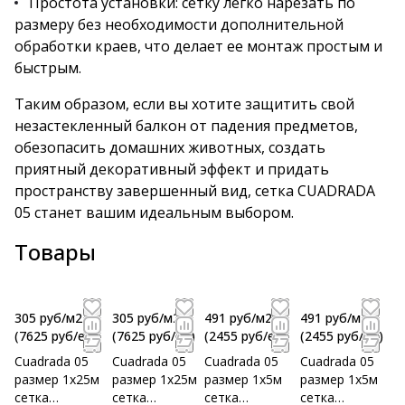
Простота установки: сетку легко нарезать по
размеру без необходимости дополнительной
обработки краев, что делает ее монтаж простым и
быстрым.
Таким образом, если вы хотите защитить свой
незастекленный балкон от падения предметов,
обезопасить домашних животных, создать
приятный декоративный эффект и придать
пространству завершенный вид, сетка CUADRADA
05 станет вашим идеальным выбором.
Товары
305 руб/м2
305 руб/м2
491 руб/м2
491 руб/м2
(7625 руб/eд)
(7625 руб/eд)
(2455 руб/eд)
(2455 руб/eд)
Cuadrada 05
Cuadrada 05
Cuadrada 05
Cuadrada 05
размер 1х25м
размер 1х25м
размер 1х5м
размер 1х5м
сетка
сетка
сетка
сетка