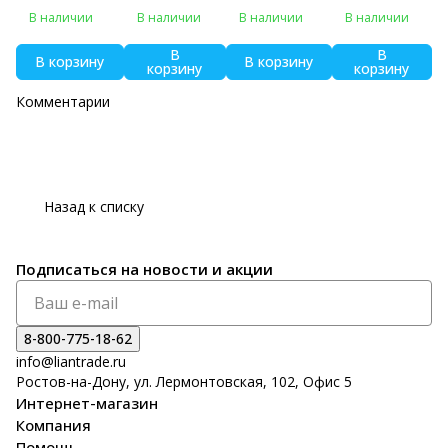
универсальная,
универсальная
универсальная,
универсальна
В наличии
В наличии
В наличии
В наличии
цвет
, цвет зеленый
цвет
я, цвет
серебряный
серебряный
зеленый
В
В
В корзину
В корзину
корзину
корзину
Комментарии
Назад к списку
Подписаться
на новости и акции
8-800-775-18-62
info@liantrade.ru
Ростов-на-Дону, ул. Лермонтовская, 102, Офис 5
Интернет-магазин
Компания
Помощь