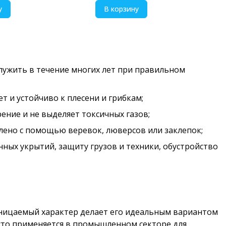
у
В корзину
лужить в течение многих лет при правильном
 и устойчиво к плесени и грибкам;
ение и не выделяет токсичных газов;
еплено с помощью веревок, люверсов или заклепок;
нных укрытий, защиту грузов и техники, обустройство
роницаемый характер делает его идеальным вариантом
асто применяется в промышленном секторе для