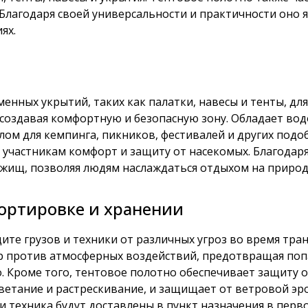
Благодаря своей универсальности и практичности оно 
ях.
енных укрытий, таких как палатки, навесы и тенты, дл
 создавая комфортную и безопасную зону. Обладает в
лом для кемпинга, пикников, фестивалей и других подо
 участникам комфорт и защиту от насекомых. Благодар
ищ, позволяя людям наслаждаться отдыхом на природе
портировке и хранении
те грузов и техники от различных угроз во время тран
против атмосферных воздействий, предотвращая попад
о. Кроме того, тентовое полотно обеспечивает защиту о
етание и растрескивание, и защищает от ветровой эро
и техника будут доставлены в пункт назначения в пер