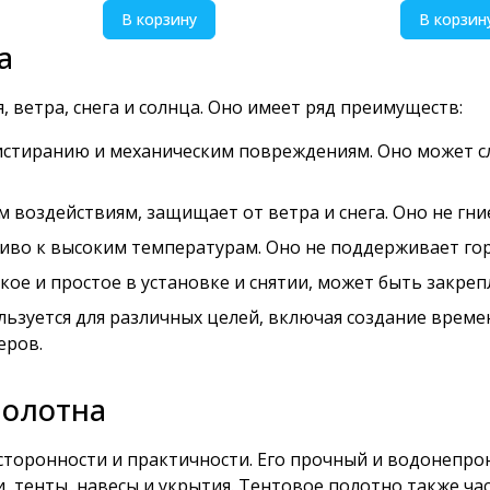
В корзину
В корзин
а
 ветра, снега и солнца. Оно имеет ряд преимуществ:
 истиранию и механическим повреждениям. Оно может с
оздействиям, защищает от ветра и снега. Оно не гниет
чиво к высоким температурам. Оно не поддерживает гор
гкое и простое в установке и снятии, может быть закр
ьзуется для различных целей, включая создание време
еров.
полотна
носторонности и практичности. Его прочный и водонеп
и, тенты, навесы и укрытия. Тентовое полотно также ч