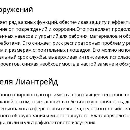
ооружений
ет ряд важных функций, обеспечивая защиту и эффекти
ие от повреждений и коррозии. Это позволяет продол
еменных навесов и укрытий для рабочих, материалов и 
аботами. Это снижает риск респираторных проблем у 
мам и размерам строительных площадок. Его можно исп
тельный срок службы, выдерживая интенсивное использо
оектов, снижая необходимость в частой замене и обс
теля Лиантрейд
нного широкого ассортимента подходящее тентовое по
аней оптом, сочетающих в себе высокую прочность, д
ссионалов в сфере строительства, сельского хозяйства
ного оборудования и многого другого. Благодаря плотн
ы, пыли и ультрафиолетового излучения.